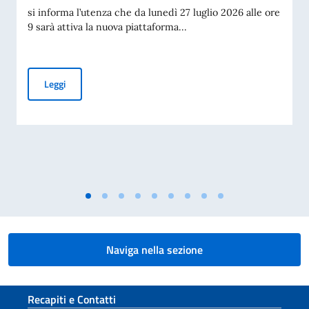
si informa l’utenza che da lunedì 27 luglio 2026 alle ore
9 sarà attiva la nuova piattaforma...
Piattaforma per la prenotazione degli appuntamenti per i tit
Leggi
Naviga nella sezione
Sezione footer
Recapiti e Contatti