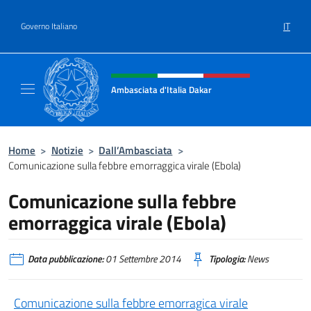
Salta al contenuto
IT
Governo Italiano
Intestazione sito, social e menù
Ambasciata d'Italia Dakar
Sito Ufficiale dell'Ambasciata d'Italia a Daka
Home
>
Notizie
>
Dall’Ambasciata
>
Comunicazione sulla febbre emorraggica virale (Ebola)
Comunicazione sulla febbre
emorraggica virale (Ebola)
Data pubblicazione:
01 Settembre 2014
Tipologia:
News
Comunicazione sulla febbre emorragica virale