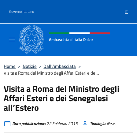
Salta al contenuto
IT
Governo Italiano
Intestazione sito, social e menù
Ambasciata d'Italia Dakar
Sito Ufficiale dell'Ambasciata d'Italia a Daka
Home
>
Notizie
>
Dall’Ambasciata
>
Visita a Roma del Ministro degli Affari Esteri e dei...
Visita a Roma del Ministro degli
Affari Esteri e dei Senegalesi
all’Estero
Data pubblicazione:
22 Febbraio 2015
Tipologia:
News