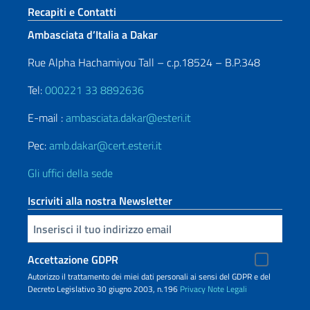
Sezione footer
Recapiti e Contatti
Ambasciata d’Italia a Dakar
Rue Alpha Hachamiyou Tall – c.p.18524 – B.P.348
Tel:
000221 33 8892636
E-mail :
ambasciata.dakar@esteri.it
Pec:
amb.dakar@cert.esteri.it
Gli uffici della sede
Iscriviti alla nostra Newsletter
Inserisci la tua email
Accettazione GDPR
Autorizzo il trattamento dei miei dati personali ai sensi del GDPR e del
Decreto Legislativo 30 giugno 2003, n.196
Privacy
Note Legali