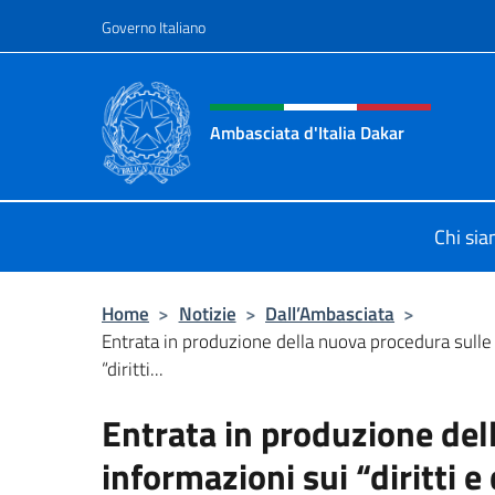
Salta al contenuto
Governo Italiano
Intestazione sito, social 
Ambasciata d'Italia Dakar
Sito Ufficiale dell'Ambasciata d'Ita
Chi si
Home
>
Notizie
>
Dall’Ambasciata
>
Entrata in produzione della nuova procedura sulle
“diritti...
Entrata in produzione del
informazioni sui “diritti e