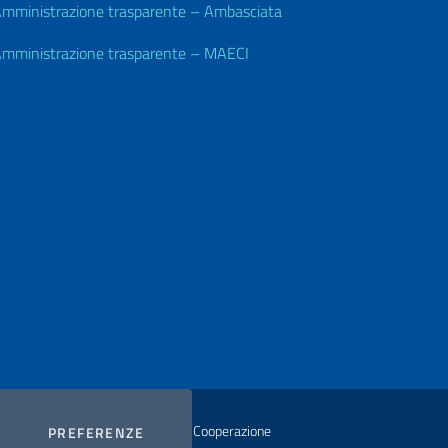
mministrazione trasparente – Ambasciata
mministrazione trasparente – MAECI
istero degli Affari Esteri e della Cooperazione
COOKIES
PREFERENZE