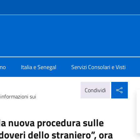
e menù
lia a Dakar
amo
Italia e Senegal
Servizi Consolari e Visti
Condi
Condividi
 informazioni sui
la nuova procedura sulle
 doveri dello straniero”, ora