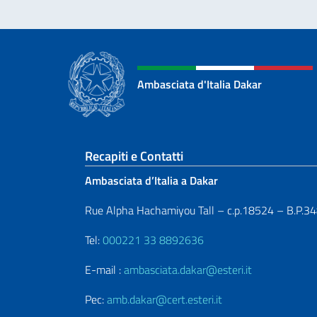
Ambasciata d'Italia Dakar
Sezione footer
Recapiti e Contatti
Ambasciata d’Italia a Dakar
Rue Alpha Hachamiyou Tall – c.p.18524 – B.P.3
Tel:
000221 33 8892636
E-mail :
ambasciata.dakar@esteri.it
Pec:
amb.dakar@cert.esteri.it