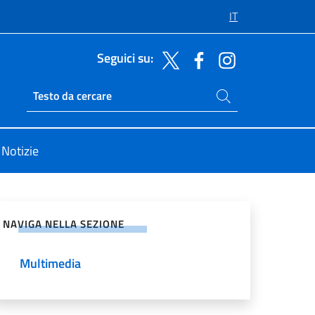
IT
Seguici su:
Cerca nel sito
Ricerca sito live
Notizie
vidi sui Social Network
NAVIGA NELLA SEZIONE
Multimedia