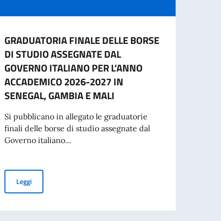
GRADUATORIA FINALE DELLE BORSE
Gradu
DI STUDIO ASSEGNATE DAL
l'ass
GOVERNO ITALIANO PER L’ANNO
ammi
ACCADEMICO 2026-2027 IN
Si avv
SENEGAL, GAMBIA E MALI
idone
collab
Si pubblicano in allegato le graduatorie
finali delle borse di studio assegnate dal
Governo italiano...
Leg
taria italo-franco-senegalese per un progetto Erasmus+ dedicato alla Psic
GRADUATORIA FINALE DELLE BORSE DI STUDIO ASSEGNATE DA
Leggi