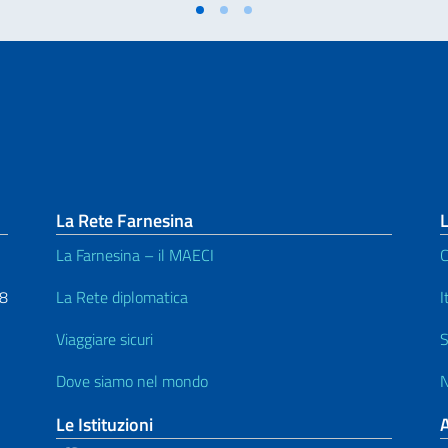
La Rete Farnesina
L
La Farnesina – il MAECI
C
48
La Rete diplomatica
I
Viaggiare sicuri
S
Dove siamo nel mondo
N
Le Istituzioni