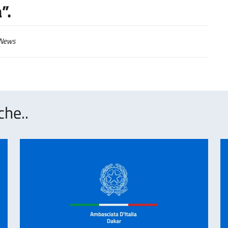
”.
News
che..