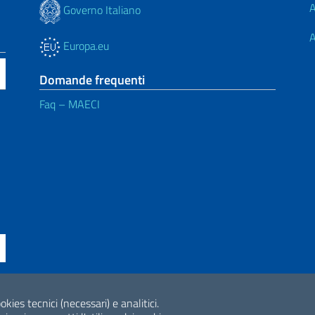
A
Governo Italiano
A
Europa.eu
Domande frequenti
Faq – MAECI
ne di accessibilità
okies tecnici (necessari) e analitici.
2026 Copyright Min