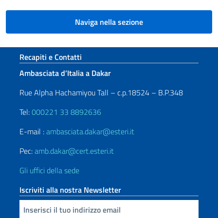
Naviga nella sezione
Sezione footer
Recapiti e Contatti
Ambasciata d’Italia a Dakar
Rue Alpha Hachamiyou Tall – c.p.18524 – B.P.348
Tel:
000221 33 8892636
E-mail :
ambasciata.dakar@esteri.it
Pec:
amb.dakar@cert.esteri.it
Gli uffici della sede
Iscriviti alla nostra Newsletter
Inserisci la tua email