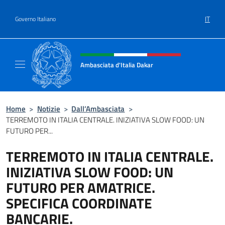
Salta al contenuto
IT
Governo Italiano
Intestazione sito, social e menù
Ambasciata d'Italia Dakar
Sito Ufficiale dell'Ambasciata d'Italia a Daka
Home
>
Notizie
>
Dall’Ambasciata
>
TERREMOTO IN ITALIA CENTRALE. INIZIATIVA SLOW FOOD: UN
FUTURO PER...
TERREMOTO IN ITALIA CENTRALE.
INIZIATIVA SLOW FOOD: UN
FUTURO PER AMATRICE.
SPECIFICA COORDINATE
BANCARIE.