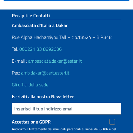
Sezione footer
Recapiti e Contatti
Ambasciata d’Italia a Dakar
Rue Alpha Hachamiyou Tall – c.p.18524 – B.P.348
Tel:
000221 33 8892636
E-mail :
ambasciata.dakar@esteri.it
Pec:
amb.dakar@cert.esteri.it
Gli uffici della sede
Iscriviti alla nostra Newsletter
Inserisci la tua email
Accettazione GDPR
Autorizzo il trattamento dei miei dati personali ai sensi del GDPR e del