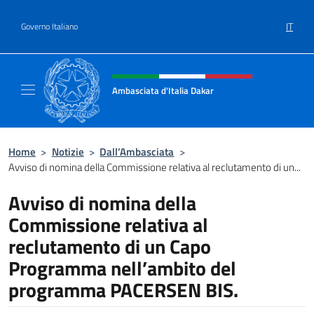
Salta al contenuto
IT
Governo Italiano
Intestazione sito, social e menù
Ambasciata d'Italia Dakar
Sito Ufficiale dell'Ambasciata d'Italia a Daka
Home
>
Notizie
>
Dall’Ambasciata
>
Avviso di nomina della Commissione relativa al reclutamento di un...
Avviso di nomina della
Commissione relativa al
reclutamento di un Capo
Programma nell’ambito del
programma PACERSEN BIS.