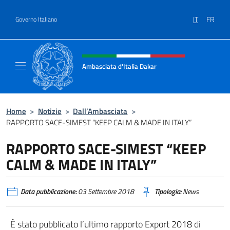
Salta al contenuto
IT
FR
Governo Italiano
Intestazione sito, social e menù
Ambasciata d'Italia Dakar
Sito Ufficiale dell'Ambasciata d'Italia a Daka
Home
>
Notizie
>
Dall’Ambasciata
>
RAPPORTO SACE-SIMEST “KEEP CALM & MADE IN ITALY”
RAPPORTO SACE-SIMEST “KEEP
CALM & MADE IN ITALY”
Data pubblicazione:
03 Settembre 2018
Tipologia:
News
È stato pubblicato l’ultimo rapporto Export 2018 di