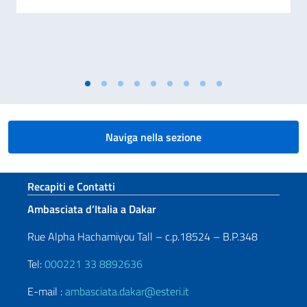
Naviga nella sezione
Sezione footer
Recapiti e Contatti
Ambasciata d’Italia a Dakar
Rue Alpha Hachamiyou Tall – c.p.18524 – B.P.348
Tel:
000221 33 8892636
E-mail :
ambasciata.dakar@esteri.it