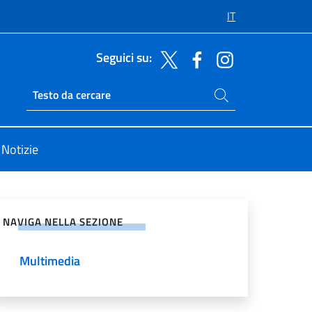
IT
Seguici su:
Cerca nel sito
Ricerca sito live
Notizie
vidi sui Social Network
NAVIGA NELLA SEZIONE
Multimedia