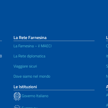
La Rete Farnesina
L
La Farnesina – il MAECI
C
48
La Rete diplomatica
I
Viaggiare sicuri
S
Dove siamo nel mondo
N
Le Istituzioni
A
Governo Italiano
A
Europa.eu