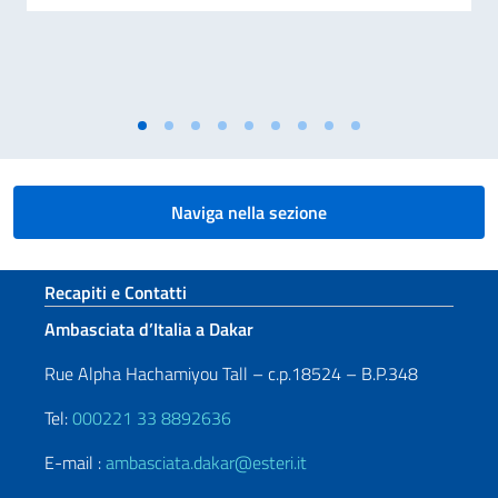
Naviga nella sezione
Sezione footer
Recapiti e Contatti
Ambasciata d’Italia a Dakar
Rue Alpha Hachamiyou Tall – c.p.18524 – B.P.348
Tel:
000221 33 8892636
E-mail :
ambasciata.dakar@esteri.it