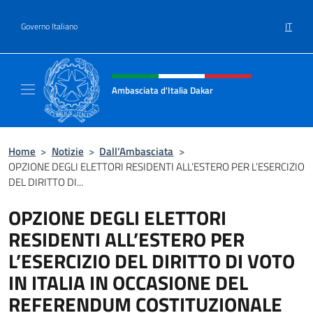
Salta al contenuto
IT
Governo Italiano
Intestazione sito, social e menù
Ambasciata d'Italia Dakar
Sito Ufficiale dell'Ambasciata d'Italia a Daka
Home
>
Notizie
>
Dall’Ambasciata
>
OPZIONE DEGLI ELETTORI RESIDENTI ALL’ESTERO PER L’ESERCIZIO
DEL DIRITTO DI...
OPZIONE DEGLI ELETTORI
RESIDENTI ALL’ESTERO PER
L’ESERCIZIO DEL DIRITTO DI VOTO
IN ITALIA IN OCCASIONE DEL
REFERENDUM COSTITUZIONALE