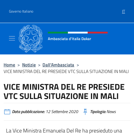
Salta al contenuto
IT
Governo Italiano
Intestazione sito, social e menù
Ambasciata d'Italia Dakar
Sito Ufficiale dell'Ambasciata d'Italia a Daka
Home
>
Notizie
>
Dall’Ambasciata
>
VICE MINISTRA DEL RE PRESIEDE VTC SULLA SITUAZIONE IN MALI
VICE MINISTRA DEL RE PRESIEDE
VTC SULLA SITUAZIONE IN MALI
Data pubblicazione:
12 Settembre 2020
Tipologia:
News
La Vice Ministra Emanuela Del Re ha presieduto una