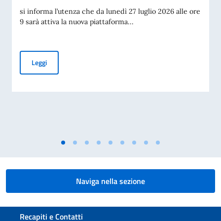
si informa l’utenza che da lunedì 27 luglio 2026 alle ore
9 sarà attiva la nuova piattaforma...
Piattaforma per la prenotazione degli appuntamenti per i tit
Leggi
Naviga nella sezione
Sezione footer
Recapiti e Contatti