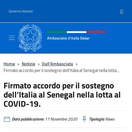
Salta al contenuto
IT
Governo Italiano
Intestazione sito, social e menù
Ambasciata d'Italia Dakar
Sito Ufficiale dell'Ambasciata d'Italia a Daka
Home
>
Notizie
>
Dall’Ambasciata
>
Firmato accordo per il sostegno dell’Italia al Senegal nella lotta...
Firmato accordo per il sostegno
dell’Italia al Senegal nella lotta al
COVID-19.
Data pubblicazione:
17 Novembre 2020
Tipologia:
News