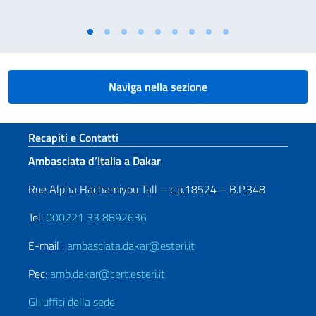
Naviga nella sezione
Sezione footer
Recapiti e Contatti
Ambasciata d’Italia a Dakar
Rue Alpha Hachamiyou Tall – c.p.18524 – B.P.348
Tel:
000221 33 8892636
E-mail :
ambasciata.dakar@esteri.it
Pec:
amb.dakar@cert.esteri.it
Gli uffici della sede