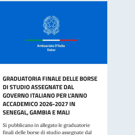
GRADUATORIA FINALE DELLE BORSE
Gradu
DI STUDIO ASSEGNATE DAL
l'ass
GOVERNO ITALIANO PER L’ANNO
ammi
ACCADEMICO 2026-2027 IN
Si avv
SENEGAL, GAMBIA E MALI
idone
collab
Si pubblicano in allegato le graduatorie
finali delle borse di studio assegnate dal