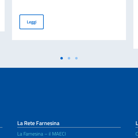
nti per i titolari di Nulla Osta
L'Ambasciatore Tommasi riceve una delegazione universi
Leggi
La Rete Farnesina
L
La Farnesina – il MAECI
C