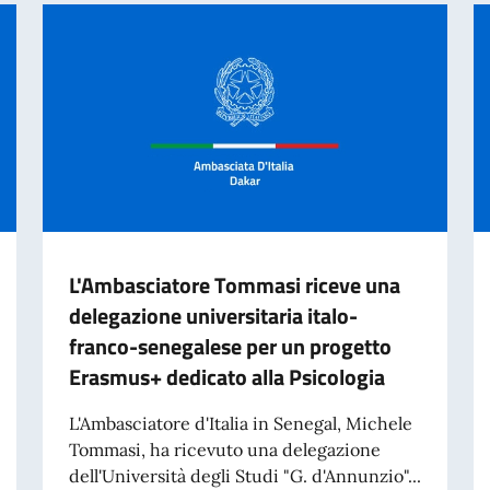
L'Ambasciatore Tommasi riceve una
delegazione universitaria italo-
franco-senegalese per un progetto
Erasmus+ dedicato alla Psicologia
L'Ambasciatore d'Italia in Senegal, Michele
Tommasi, ha ricevuto una delegazione
dell'Università degli Studi "G. d'Annunzio"...