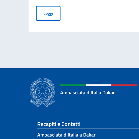
Piattaforma per la prenotazione degli appuntame
Leggi
Ambasciata d'Italia Dakar
Sezione footer
Recapiti e Contatti
Ambasciata d’Italia a Dakar