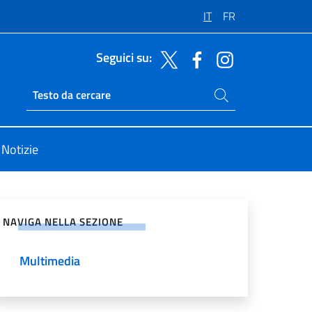
IT
FR
Seguici su:
Cerca nel sito
Ricerca sito live
Notizie
vidi sui Social Network
NAVIGA NELLA SEZIONE
Multimedia