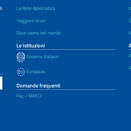
48
La Rete diplomatica
I
Viaggiare sicuri
S
Dove siamo nel mondo
N
Le Istituzioni
A
Governo Italiano
A
Europa.eu
Domande frequenti
Faq – MAECI