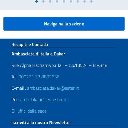
Naviga nella sezione
Sezione footer
Recapiti e Contatti
Ambasciata d’Italia a Dakar
Rue Alpha Hachamiyou Tall – c.p.18524 – B.P.348
Tel:
000221 33 8892636
E-mail :
ambasciata.dakar@esteri.it
Pec:
amb.dakar@cert.esteri.it
Gli uffici della sede
Iscriviti alla nostra Newsletter