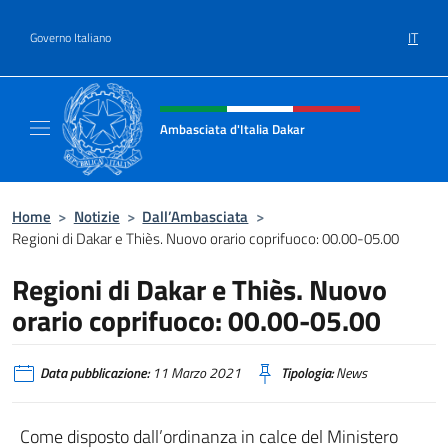
Salta al contenuto
IT
Governo Italiano
Intestazione sito, social e menù
Ambasciata d'Italia Dakar
Sito Ufficiale dell'Ambasciata d'Italia a Daka
Home
>
Notizie
>
Dall’Ambasciata
>
Regioni di Dakar e Thiès. Nuovo orario coprifuoco: 00.00-05.00
Regioni di Dakar e Thiès. Nuovo
orario coprifuoco: 00.00-05.00
Data pubblicazione:
11 Marzo 2021
Tipologia:
News
Come disposto dall’ordinanza in calce del Ministero