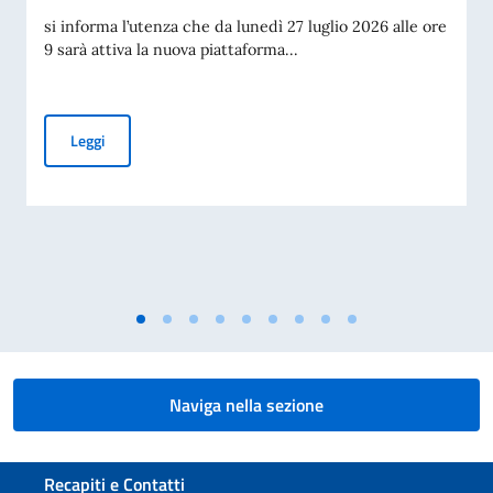
si informa l’utenza che da lunedì 27 luglio 2026 alle ore
9 sarà attiva la nuova piattaforma...
Piattaforma per la prenotazione degli appuntamenti per i tit
Leggi
Naviga nella sezione
Sezione footer
Recapiti e Contatti