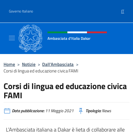
Salta al contenuto
IT
Governo Italiano
Intestazione sito, social e menù
Ambasciata d'Italia Dakar
Sito Ufficiale dell'Ambasciata d'Italia a Daka
Home
>
Notizie
>
Dall’Ambasciata
>
Corsi di lingua ed educazione civica FAMI
Corsi di lingua ed educazione civica
FAMI
Data pubblicazione:
11 Maggio 2021
Tipologia:
News
L’Ambasciata italiana a Dakar è lieta di collaborare alle