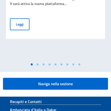
9 sarà attiva la nuova piattaforma...
Piattaforma per la prenotazione degli appuntamenti per i tit
Leggi
Naviga nella sezione
Sezione footer
Recapiti e Contatti
Ambasciata d’Italia a Dakar