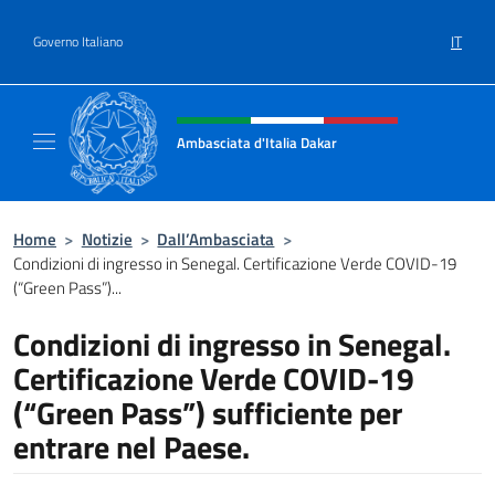
Salta al contenuto
IT
Governo Italiano
Intestazione sito, social e menù
Ambasciata d'Italia Dakar
Sito Ufficiale dell'Ambasciata d'Italia a Daka
Home
>
Notizie
>
Dall’Ambasciata
>
Condizioni di ingresso in Senegal. Certificazione Verde COVID-19
(“Green Pass”)...
Condizioni di ingresso in Senegal.
Certificazione Verde COVID-19
(“Green Pass”) sufficiente per
entrare nel Paese.