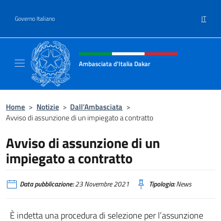
Salta al contenuto
IT
Governo Italiano
Intestazione sito, social e menù
Ambasciata d'Italia Dakar
Sito Ufficiale dell'Ambasciata d'Italia a Daka
Home
>
Notizie
>
Dall’Ambasciata
>
Avviso di assunzione di un impiegato a contratto
Avviso di assunzione di un
impiegato a contratto
Data pubblicazione:
23 Novembre 2021
Tipologia:
News
È indetta una procedura di selezione per l’assunzione