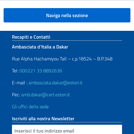
Naviga nella sezione
Sezione footer
Recapiti e Contatti
Ambasciata d’Italia a Dakar
Rue Alpha Hachamiyou Tall – c.p.18524 – B.P.348
Tel:
000221 33 8892636
E-mail :
ambasciata.dakar@esteri.it
Pec:
amb.dakar@cert.esteri.it
Gli uffici della sede
Iscriviti alla nostra Newsletter
Inserisci la tua email