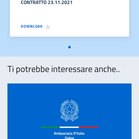
CONTRATTO 23.11.2021
DOWNLOAD
AVVISO DI ASSUNZIONE DI IMPIEGATI A CONTRATTO 23.11.202
Ti potrebbe interessare anche..