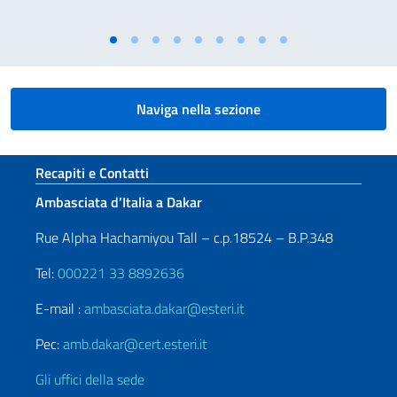
Naviga nella sezione
Sezione footer
Recapiti e Contatti
Ambasciata d’Italia a Dakar
Rue Alpha Hachamiyou Tall – c.p.18524 – B.P.348
Tel:
000221 33 8892636
E-mail :
ambasciata.dakar@esteri.it
Pec:
amb.dakar@cert.esteri.it
Gli uffici della sede