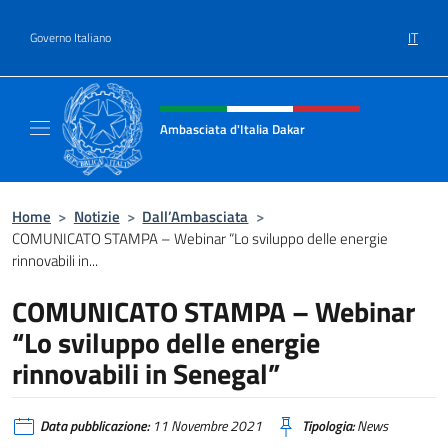
Salta al contenuto
IT
Governo Italiano
Intestazione sito, social e menù
Ambasciata d'Italia Dakar
Sito Ufficiale dell'Ambasciata d'Italia a Daka
Home
>
Notizie
>
Dall’Ambasciata
>
COMUNICATO STAMPA – Webinar “Lo sviluppo delle energie
rinnovabili in...
COMUNICATO STAMPA – Webinar
“Lo sviluppo delle energie
rinnovabili in Senegal”
Data pubblicazione:
11 Novembre 2021
Tipologia:
News