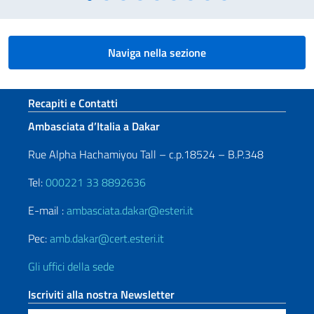
Naviga nella sezione
Sezione footer
Recapiti e Contatti
Ambasciata d’Italia a Dakar
Rue Alpha Hachamiyou Tall – c.p.18524 – B.P.348
Tel:
000221 33 8892636
E-mail :
ambasciata.dakar@esteri.it
Pec:
amb.dakar@cert.esteri.it
Gli uffici della sede
Iscriviti alla nostra Newsletter