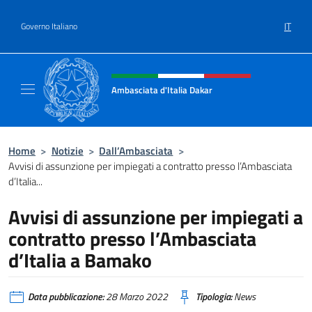
Salta al contenuto
IT
Governo Italiano
Intestazione sito, social e menù
Ambasciata d'Italia Dakar
Sito Ufficiale dell'Ambasciata d'Italia a Daka
Home
>
Notizie
>
Dall’Ambasciata
>
Avvisi di assunzione per impiegati a contratto presso l’Ambasciata
d’Italia...
Avvisi di assunzione per impiegati a
contratto presso l’Ambasciata
d’Italia a Bamako
Data pubblicazione:
28 Marzo 2022
Tipologia:
News