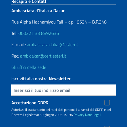
Sezione footer
Recapiti e Contatti
Ambasciata d’Italia a Dakar
Rue Alpha Hachamiyou Tall – c.p.18524 – B.P.348
Tel:
000221 33 8892636
E-mail :
ambasciata.dakar@esteri.it
Pec:
amb.dakar@cert.esteri.it
Gli uffici della sede
Iscriviti alla nostra Newsletter
Inserisci la tua email
Accettazione GDPR
Autorizzo il trattamento dei miei dati personali ai sensi del GDPR e del
Decreto Legislativo 30 giugno 2003, n.196
Privacy
Note Legali