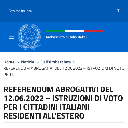
Salta al contenuto
IT
Governo Italiano
Intestazione sito, social e menù
Ambasciata d'Italia Dakar
Sito Ufficiale dell'Ambasciata d'Italia a Daka
Home
>
Notizie
>
Dall’Ambasciata
>
REFERENDUM ABROGATIVI DEL 12.06.2022 – ISTRUZIONI DI VOTO
PER I...
REFERENDUM ABROGATIVI DEL
12.06.2022 – ISTRUZIONI DI VOTO
PER I CITTADINI ITALIANI
RESIDENTI ALL’ESTERO