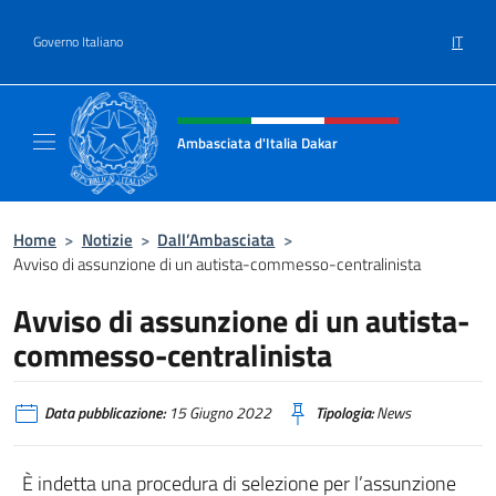
Salta al contenuto
IT
Governo Italiano
Intestazione sito, social e menù
Ambasciata d'Italia Dakar
Sito Ufficiale dell'Ambasciata d'Italia a Daka
Home
>
Notizie
>
Dall’Ambasciata
>
Avviso di assunzione di un autista-commesso-centralinista
Avviso di assunzione di un autista-
commesso-centralinista
Data pubblicazione:
15 Giugno 2022
Tipologia:
News
È indetta una procedura di selezione per l’assunzione