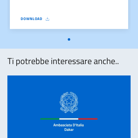
DOWNLOAD
AVVISO DI ASSUNZIONE 15 GIUGNO
Ti potrebbe interessare anche..