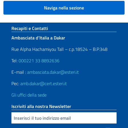
Naviga nella sezione
Sezione footer
Recapiti e Contatti
Ambasciata d’Italia a Dakar
Rue Alpha Hachamiyou Tall – c.p.18524 – B.P.348
Tel:
000221 33 8892636
E-mail :
ambasciata.dakar@esteri.it
Pec:
amb.dakar@cert.esteri.it
Gli uffici della sede
Iscriviti alla nostra Newsletter
Inserisci la tua email