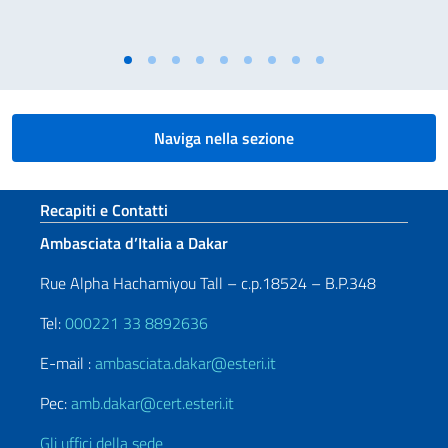
Naviga nella sezione
Sezione footer
Recapiti e Contatti
Ambasciata d’Italia a Dakar
Rue Alpha Hachamiyou Tall – c.p.18524 – B.P.348
Tel:
000221 33 8892636
E-mail :
ambasciata.dakar@esteri.it
Pec:
amb.dakar@cert.esteri.it
Gli uffici della sede