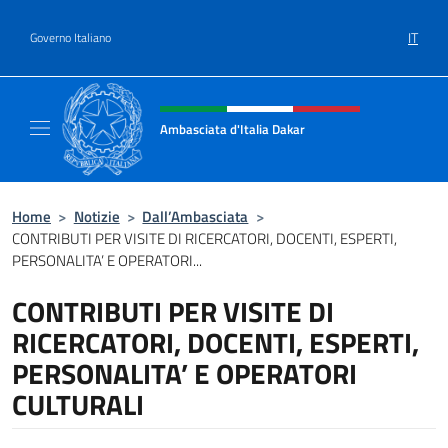
Salta al contenuto
IT
Governo Italiano
Intestazione sito, social e menù
Ambasciata d'Italia Dakar
Sito Ufficiale dell'Ambasciata d'Italia a Daka
Home
>
Notizie
>
Dall’Ambasciata
>
CONTRIBUTI PER VISITE DI RICERCATORI, DOCENTI, ESPERTI,
PERSONALITA’ E OPERATORI...
CONTRIBUTI PER VISITE DI
RICERCATORI, DOCENTI, ESPERTI,
PERSONALITA’ E OPERATORI
CULTURALI