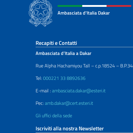
Ambasciata d'Italia Dakar
Sezione footer
Recapiti e Contatti
Ambasciata d’Italia a Dakar
Rue Alpha Hachamiyou Tall – c.p.18524 – B.P.3
Tel:
000221 33 8892636
E-mail :
ambasciata.dakar@esteri.it
Pec:
amb.dakar@cert.esteri.it
Gli uffici della sede
Iscriviti alla nostra Newsletter