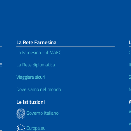
La Rete Farnesina
L
La Farnesina – il MAECI
C
48
La Rete diplomatica
I
Viaggiare sicuri
S
Dove siamo nel mondo
N
Le Istituzioni
A
Governo Italiano
A
Europa.eu