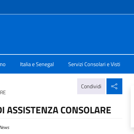
e menù
lia a Dakar
amo
Italia e Senegal
Servizi Consolari e Visti
Condi
Condividi
ARE
 DI ASSISTENZA CONSOLARE
News