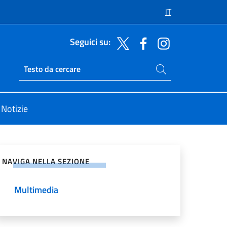
IT
Seguici su:
Cerca nel sito
Ricerca sito live
Notizie
vidi sui Social Network
NAVIGA NELLA SEZIONE
Multimedia