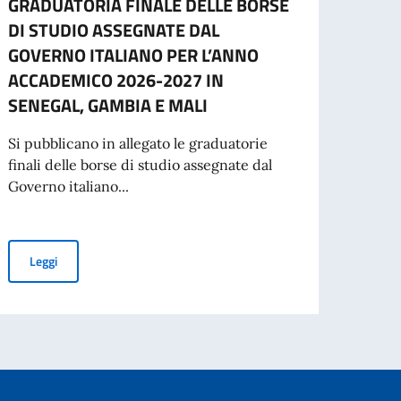
GRADUATORIA FINALE DELLE BORSE
Gradu
DI STUDIO ASSEGNATE DAL
l'ass
GOVERNO ITALIANO PER L’ANNO
ammi
ACCADEMICO 2026-2027 IN
Si avv
SENEGAL, GAMBIA E MALI
idone
collab
Si pubblicano in allegato le graduatorie
finali delle borse di studio assegnate dal
Governo italiano...
Leg
taria italo-franco-senegalese per un progetto Erasmus+ dedicato alla Psic
GRADUATORIA FINALE DELLE BORSE DI STUDIO ASSEGNATE DA
Leggi