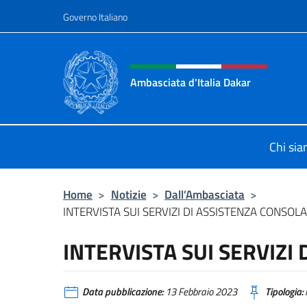
Salta al contenuto
Governo Italiano
Intestazione sito, social 
Ambasciata d'Italia Dakar
Sito Ufficiale dell'Ambasciata d'Ita
Chi si
Home
>
Notizie
>
Dall’Ambasciata
>
INTERVISTA SUI SERVIZI DI ASSISTENZA CONSOL
INTERVISTA SUI SERVIZI
Data pubblicazione:
13 Febbraio 2023
Tipologia: