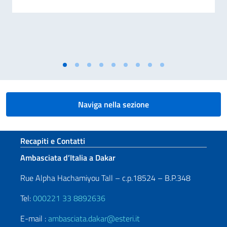
Naviga nella sezione
Sezione footer
Recapiti e Contatti
Ambasciata d’Italia a Dakar
Rue Alpha Hachamiyou Tall – c.p.18524 – B.P.348
Tel:
000221 33 8892636
E-mail :
ambasciata.dakar@esteri.it