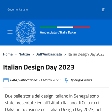
Salta al contenuto
IT
Governo Italiano
Intestazione sito, social e menù
Ambasciata d'Italia Dakar
Sito Ufficiale dell'Ambasciata d'Italia a Daka
Home
>
Notizie
>
Dall’Ambasciata
>
Italian Design Day 2023
Italian Design Day 2023
Data pubblicazione:
31 Marzo 2023
Tipologia:
News
Due belle storie del design italiano in Senegal sono
state presentate ieri all’Istituto Italiano di Cultura di
Dakar in occasione dell’Italian Design Day 2023, nel