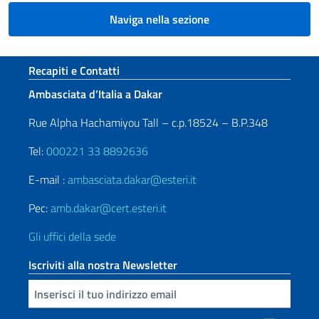
Naviga nella sezione
Sezione footer
Recapiti e Contatti
Ambasciata d’Italia a Dakar
Rue Alpha Hachamiyou Tall – c.p.18524 – B.P.348
Tel:
000221 33 8892636
E-mail :
ambasciata.dakar@esteri.it
Pec:
amb.dakar@cert.esteri.it
Gli uffici della sede
Iscriviti alla nostra Newsletter
Inserisci la tua email