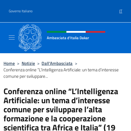
Salta al contenuto
IT
Governo Italiano
Intestazione sito, social e menù
Ambasciata d'Italia Dakar
Sito Ufficiale dell'Ambasciata d'Italia a Daka
Home
>
Notizie
>
Dall’Ambasciata
>
Conferenza online “L’Intelligenza Artificiale: un tema d’interesse
comune per sviluppare...
Conferenza online “L’Intelligenza
Artificiale: un tema d’interesse
comune per sviluppare l’alta
formazione e la cooperazione
scientifica tra Africa e Italia” (19