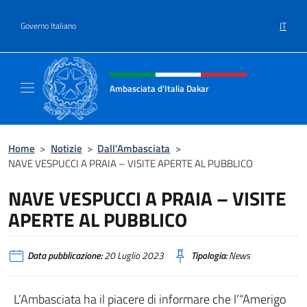
Salta al contenuto
IT
Governo Italiano
Intestazione sito, social e menù
Ambasciata d'Italia Dakar
Sito Ufficiale dell'Ambasciata d'Italia a Daka
Home
>
Notizie
>
Dall’Ambasciata
>
NAVE VESPUCCI A PRAIA – VISITE APERTE AL PUBBLICO
NAVE VESPUCCI A PRAIA – VISITE
APERTE AL PUBBLICO
Data pubblicazione:
20 Luglio 2023
Tipologia:
News
L’Ambasciata ha il piacere di informare che l’“Amerigo