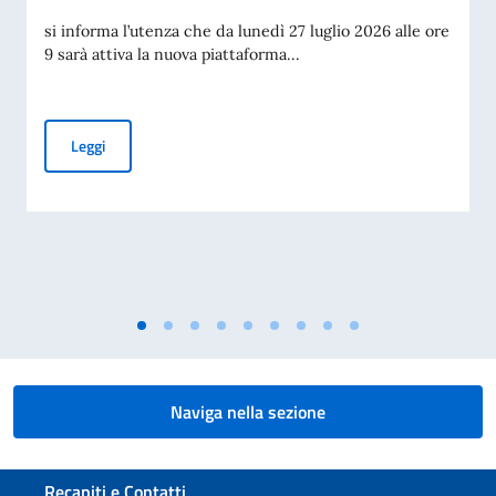
si informa l’utenza che da lunedì 27 luglio 2026 alle ore
9 sarà attiva la nuova piattaforma...
Piattaforma per la prenotazione degli appuntamenti per i tit
Leggi
Naviga nella sezione
Sezione footer
Recapiti e Contatti