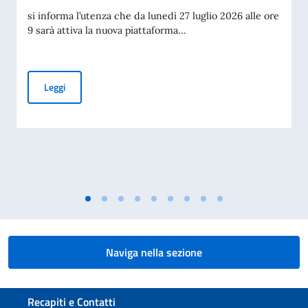
si informa l’utenza che da lunedì 27 luglio 2026 alle ore
9 sarà attiva la nuova piattaforma...
Piattaforma per la prenotazione degli appuntamenti per i tit
Leggi
Naviga nella sezione
Sezione footer
Recapiti e Contatti