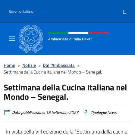
Salta al contenuto
IT
Governo Italiano
Intestazione sito, social e menù
Ambasciata d'Italia Dakar
Sito Ufficiale dell'Ambasciata d'Italia a Daka
Home
>
Notizie
>
Dall’Ambasciata
>
Settimana della Cucina Italiana nel Mondo – Senegal.
Settimana della Cucina Italiana nel
Mondo – Senegal.
Data pubblicazione:
18 Settembre 2023
Tipologia:
News
In vista della VIII edizione della “Settimana della cucina