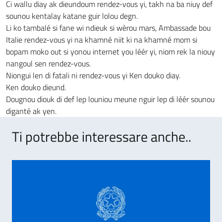
Ci wallu diay ak dieundoum rendez-vous yi, takh na ba niuy def
sounou kentalay katane guir lolou degn.
Li ko tambalé si fane wi ndieuk si wèrou mars, Ambassade bou
Italie rendez-vous yi na khamné niit ki na khamné mom si
bopam moko out si yonou internet you léér yi, niom rek la niouy
nangoul sen rendez-vous.
Niongui len di fatali ni rendez-vous yi Ken douko diay.
Ken douko dieund.
Dougnou diouk di def lep louniou meune nguir lep di léér sounou
diganté ak yen.
Ti potrebbe interessare anche..