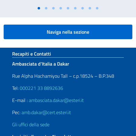
Naviga nella sezione
Sezione footer
Recapiti e Contatti
Ambasciata d’Italia a Dakar
Rue Alpha Hachamiyou Tall – c.p.18524 – B.P.348
Tel:
000221 33 8892636
E-mail :
ambasciata.dakar@esteri.it
Pec:
amb.dakar@cert.esteri.it
Gli uffici della sede