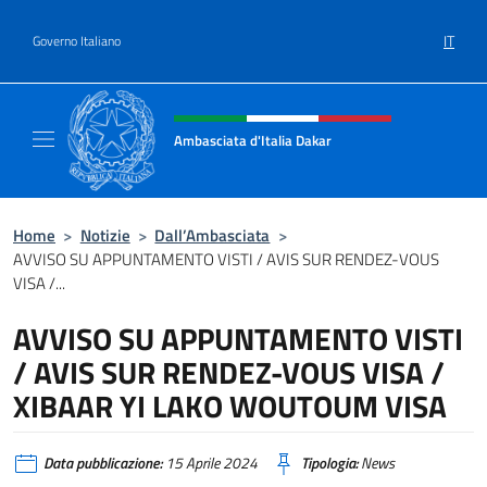
Salta al contenuto
IT
Governo Italiano
Intestazione sito, social e menù
Ambasciata d'Italia Dakar
Sito Ufficiale dell'Ambasciata d'Italia a Daka
Home
>
Notizie
>
Dall’Ambasciata
>
AVVISO SU APPUNTAMENTO VISTI / AVIS SUR RENDEZ-VOUS
VISA /...
AVVISO SU APPUNTAMENTO VISTI
/ AVIS SUR RENDEZ-VOUS VISA /
XIBAAR YI LAKO WOUTOUM VISA
Data pubblicazione:
15 Aprile 2024
Tipologia:
News