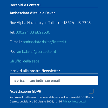
Sezione footer
Recapiti e Contatti
Ambasciata d’Italia a Dakar
Rue Alpha Hachamiyou Tall – c.p.18524 – B.P.348
Tel:
000221 33 8892636
E-mail :
ambasciata.dakar@esteri.it
Pec:
amb.dakar@cert.esteri.it
Gli uffici della sede
Iscriviti alla nostra Newsletter
Inserisci la tua email
Accettazione GDPR
Autorizzo il trattamento dei miei dati personali ai sensi del GDPR e del
Decreto Legislativo 30 giugno 2003, n.196
Privacy
Note Legali