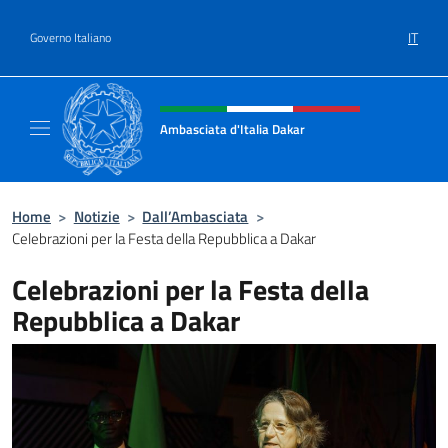
Salta al contenuto
IT
Governo Italiano
Intestazione sito, social e menù
Ambasciata d'Italia Dakar
Sito Ufficiale dell'Ambasciata d'Italia a Daka
Home
>
Notizie
>
Dall’Ambasciata
>
Celebrazioni per la Festa della Repubblica a Dakar
Celebrazioni per la Festa della
Repubblica a Dakar