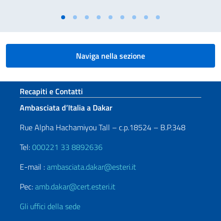
Naviga nella sezione
Sezione footer
Recapiti e Contatti
Ambasciata d’Italia a Dakar
Rue Alpha Hachamiyou Tall – c.p.18524 – B.P.348
Tel:
000221 33 8892636
E-mail :
ambasciata.dakar@esteri.it
Pec:
amb.dakar@cert.esteri.it
Gli uffici della sede