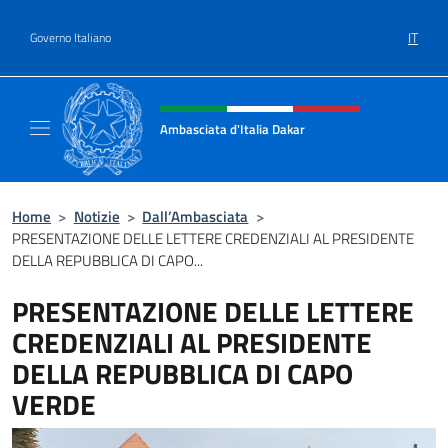
Salta al contenuto
IT
Governo Italiano
Intestazione sito, social e menù
Ambasciata d'Italia Dakar
Sito Ufficiale dell'Ambasciata d'Italia a Daka
Home
>
Notizie
>
Dall’Ambasciata
>
PRESENTAZIONE DELLE LETTERE CREDENZIALI AL PRESIDENTE
DELLA REPUBBLICA DI CAPO...
PRESENTAZIONE DELLE LETTERE
CREDENZIALI AL PRESIDENTE
DELLA REPUBBLICA DI CAPO
VERDE