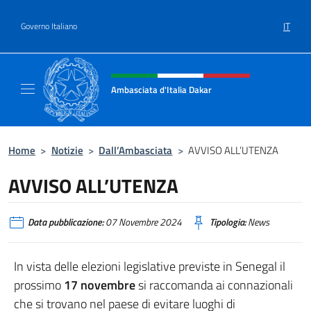
Salta al contenuto
IT
Governo Italiano
Intestazione sito, social e menù
Ambasciata d'Italia Dakar
Sito Ufficiale dell'Ambasciata d'Italia a Daka
Home
>
Notizie
>
Dall’Ambasciata
>
AVVISO ALL’UTENZA
AVVISO ALL’UTENZA
Data pubblicazione:
07 Novembre 2024
Tipologia:
News
In vista delle elezioni legislative previste in Senegal il
prossimo
17 novembre
si raccomanda ai connazionali
che si trovano nel paese di evitare luoghi di