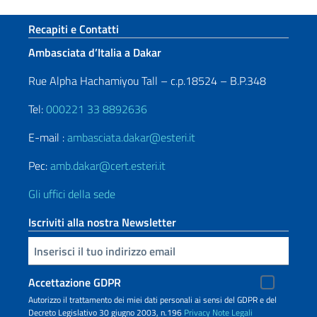
Sezione footer
Recapiti e Contatti
Ambasciata d’Italia a Dakar
Rue Alpha Hachamiyou Tall – c.p.18524 – B.P.348
Tel:
000221 33 8892636
E-mail :
ambasciata.dakar@esteri.it
Pec:
amb.dakar@cert.esteri.it
Gli uffici della sede
Iscriviti alla nostra Newsletter
Inserisci la tua email
Accettazione GDPR
Autorizzo il trattamento dei miei dati personali ai sensi del GDPR e del
Decreto Legislativo 30 giugno 2003, n.196
Privacy
Note Legali