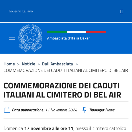
Salta al contenuto
IT
Governo Italiano
Intestazione sito, social e menù
Ambasciata d'Italia Dakar
Sito Ufficiale dell'Ambasciata d'Italia a Daka
Home
>
Notizie
>
Dall’Ambasciata
>
COMMEMORAZIONE DEI CADUTI ITALIANI AL CIMITERO DI BEL AIR
COMMEMORAZIONE DEI CADUTI
ITALIANI AL CIMITERO DI BEL AIR
Data pubblicazione:
11 Novembre 2024
Tipologia:
News
Domenica
17 novembre alle ore 11
, presso il cimitero cattolico