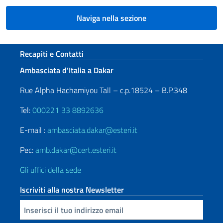
Naviga nella sezione
Sezione footer
Recapiti e Contatti
Ambasciata d’Italia a Dakar
Rue Alpha Hachamiyou Tall – c.p.18524 – B.P.348
Tel:
000221 33 8892636
E-mail :
ambasciata.dakar@esteri.it
Pec:
amb.dakar@cert.esteri.it
Gli uffici della sede
Iscriviti alla nostra Newsletter
Inserisci la tua email