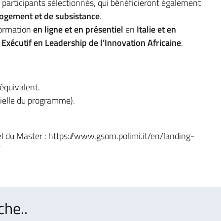
es participants sélectionnés, qui bénéficieront également
logement et de subsistance
.
ormation
en ligne et en présentiel
en
Italie et en
Exécutif en Leadership de l’Innovation Africaine
.
équivalent.
cielle du programme).
ciel du Master : https://www.gsom.polimi.it/en/landing-
/
che..