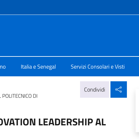
e menù
lia a Dakar
amo
Italia e Senegal
Servizi Consolari e Visti
Condi
Condividi
 POLITECNICO DI
OVATION LEADERSHIP AL