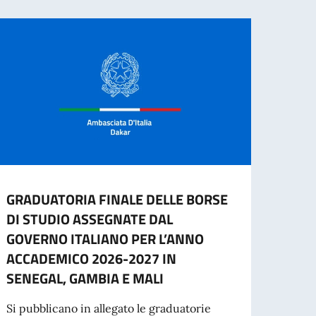
GRADUATORIA FINALE DELLE BORSE
Gradu
DI STUDIO ASSEGNATE DAL
l'ass
GOVERNO ITALIANO PER L’ANNO
ammi
ACCADEMICO 2026-2027 IN
Si avv
SENEGAL, GAMBIA E MALI
idone
collab
Si pubblicano in allegato le graduatorie