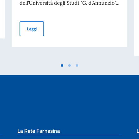
dell'Università degli Studi "G. d'Annunzio"...
nti per i titolari di Nulla Osta
L'Ambasciatore Tommasi riceve una delegazione universi
Leggi
La Rete Farnesina
L