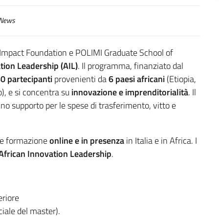
News
 E4Impact Foundation e POLIMI Graduate School of
tion Leadership (AIL)
. Il programma, finanziato dal
0 partecipanti
provenienti da
6 paesi africani
(Etiopia,
), e si concentra su
innovazione e imprenditorialità
. Il
nno supporto per le spese di trasferimento, vitto e
e formazione
online e in presenza
in Italia e in Africa. I
 African Innovation Leadership
.
eriore
ciale del master).