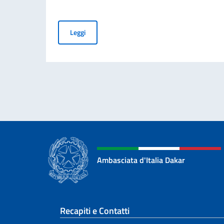
Piattaforma per la prenotazione degli appuntame
Leggi
Ambasciata d'Italia Dakar
Sezione footer
Recapiti e Contatti