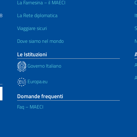
La Farnesina – il MAECI
C
48
La Rete diplomatica
I
Viaggiare sicuri
S
Dove siamo nel mondo
N
Le Istituzioni
A
Governo Italiano
A
Europa.eu
Domande frequenti
Faq – MAECI