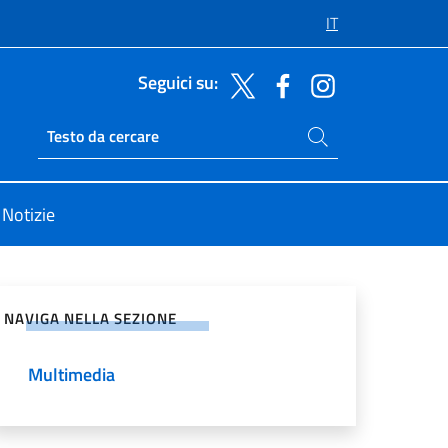
IT
Seguici su:
Cerca nel sito
Ricerca sito live
Notizie
vidi sui Social Network
NAVIGA NELLA SEZIONE
Multimedia