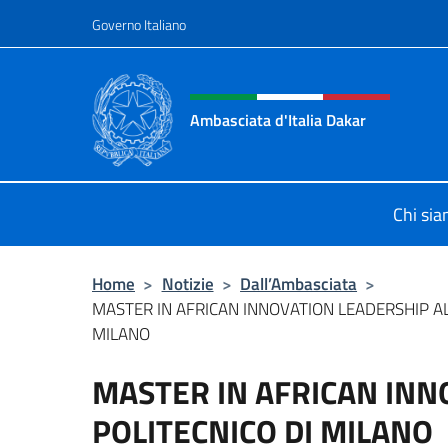
Salta al contenuto
Governo Italiano
Intestazione sito, social 
Ambasciata d'Italia Dakar
Sito Ufficiale dell'Ambasciata d'Ita
Chi si
Home
>
Notizie
>
Dall’Ambasciata
>
MASTER IN AFRICAN INNOVATION LEADERSHIP AL
MILANO
MASTER IN AFRICAN INN
POLITECNICO DI MILANO