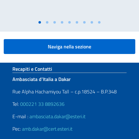
Naviga nella sezione
Sezione footer
Recapiti e Contatti
Ambasciata d’Italia a Dakar
Rue Alpha Hachamiyou Tall – c.p.18524 – B.P.348
Tel:
000221 33 8892636
E-mail :
ambasciata.dakar@esteri.it
Pec:
amb.dakar@cert.esteri.it