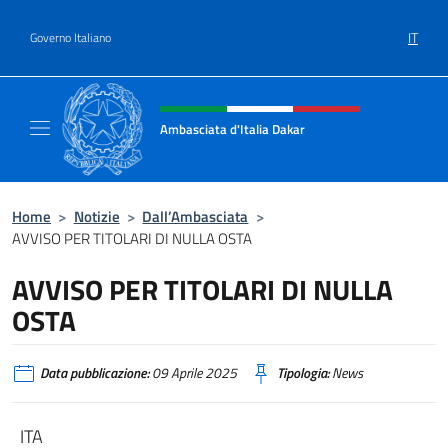
Salta al contenuto
IT
Governo Italiano
Intestazione sito, social e menù
Ambasciata d'Italia Dakar
Sito Ufficiale dell'Ambasciata d'Italia a Daka
Home
>
Notizie
>
Dall’Ambasciata
>
AVVISO PER TITOLARI DI NULLA OSTA
AVVISO PER TITOLARI DI NULLA
OSTA
Data pubblicazione:
09 Aprile 2025
Tipologia:
News
ITA