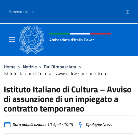
Salta al contenuto
IT
Governo Italiano
Intestazione sito, social e menù
Ambasciata d'Italia Dakar
Sito Ufficiale dell'Ambasciata d'Italia a Daka
Home
>
Notizie
>
Dall’Ambasciata
>
Istituto Italiano di Cultura – Avviso di assunzione di un...
Istituto Italiano di Cultura – Avviso
di assunzione di un impiegato a
contratto temporaneo
Data pubblicazione:
10 Aprile 2025
Tipologia:
News