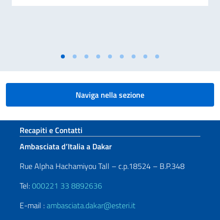
Naviga nella sezione
Sezione footer
Recapiti e Contatti
Ambasciata d’Italia a Dakar
Rue Alpha Hachamiyou Tall – c.p.18524 – B.P.348
Tel:
000221 33 8892636
E-mail :
ambasciata.dakar@esteri.it