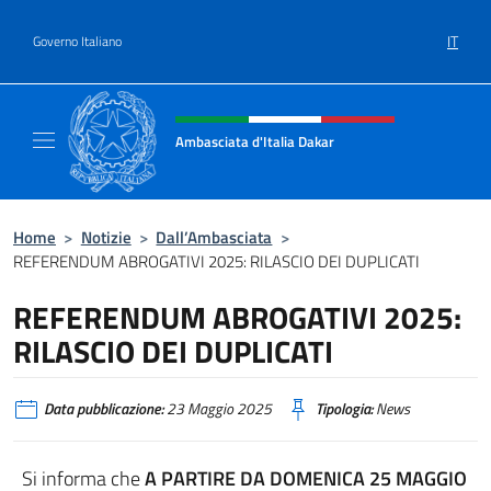
Salta al contenuto
IT
Governo Italiano
Intestazione sito, social e menù
Ambasciata d'Italia Dakar
Sito Ufficiale dell'Ambasciata d'Italia a Daka
Home
>
Notizie
>
Dall’Ambasciata
>
REFERENDUM ABROGATIVI 2025: RILASCIO DEI DUPLICATI
REFERENDUM ABROGATIVI 2025:
RILASCIO DEI DUPLICATI
Data pubblicazione:
23 Maggio 2025
Tipologia:
News
Si informa che
A PARTIRE DA DOMENICA 25 MAGGIO