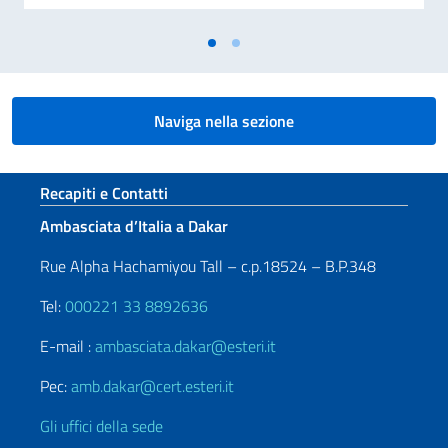
Naviga nella sezione
Sezione footer
Recapiti e Contatti
Ambasciata d’Italia a Dakar
Rue Alpha Hachamiyou Tall – c.p.18524 – B.P.348
Tel:
000221 33 8892636
E-mail :
ambasciata.dakar@esteri.it
Pec:
amb.dakar@cert.esteri.it
Gli uffici della sede