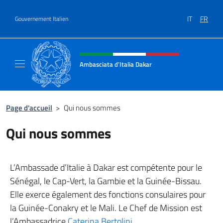
Aller au contenu
IT
FR
Gouvernement Italien
Site Web, social et en-tête de m
Ambasciata d'Italia Dakar
Sito Ufficiale dell'Ambasciata d'Italia a Daka
Page d'accueil
>
Qui nous sommes
Qui nous sommes
L’Ambassade d’Italie à Dakar est compétente pour le
Sénégal, le Cap-Vert, la Gambie et la Guinée-Bissau.
Elle exerce également des fonctions consulaires pour
la Guinée-Conakry et le Mali. Le Chef de Mission est
l’Ambassadrice
Caterina Bertolini
.