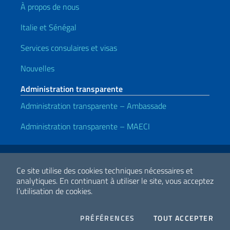
À propos de nous
Italie et Sénégal
Services consulaires et visas
Nouvelles
Administration transparente
Administration transparente – Ambassade
Administration transparente – MAECI
Liens utiles
Note legali
Privacy e cookie policy
Dichiarazione di accessibilità
Ce site utilise des cookies techniques nécessaires et
analytiques.
En continuant à utiliser le site, vous acceptez
l’utilisation de cookies.
2026 Droits d'auteur Ministero degli Affari Esteri e della Cooperazione
Internazionale
COOKIES
I CO
PRÉFÉRENCES
TOUT ACCEPTER
Facebook
Twitter
Whatsapp