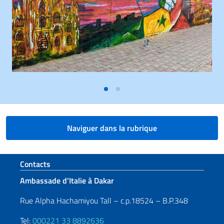
Naviguer dans la rubrique
Section de pied de page
Contacts
Ambassade d’Italie à Dakar
Rue Alpha Hachamiyou Tall – c.p.18524 – B.P.348
Tel:
000221 33 8892636