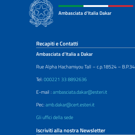
Ambasciata d'Italia Dakar
Sezione footer
Recapiti e Contatti
Ambasciata d’Italia a Dakar
Rue Alpha Hachamiyou Tall – c.p.18524 – B.P.3
Tel:
000221 33 8892636
E-mail :
ambasciata.dakar@esteri.it
Pec:
amb.dakar@cert.esteri.it
Gli uffici della sede
Iscriviti alla nostra Newsletter