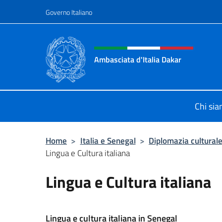
Salta al contenuto
Governo Italiano
Intestazione sito, social 
Ambasciata d'Italia Dakar
Sito Ufficiale dell'Ambasciata d'Ita
Chi si
Home
>
Italia e Senegal
>
Diplomazia cultural
Lingua e Cultura italiana
Lingua e Cultura italiana
Lingua e cultura italiana in Senegal