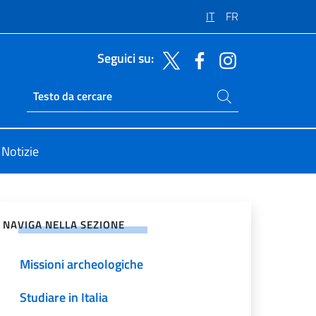
IT
FR
Seguici su:
Cerca nel sito
Ricerca sito live
Notizie
vidi sui Social Network
NAVIGA NELLA SEZIONE
Missioni archeologiche
Studiare in Italia