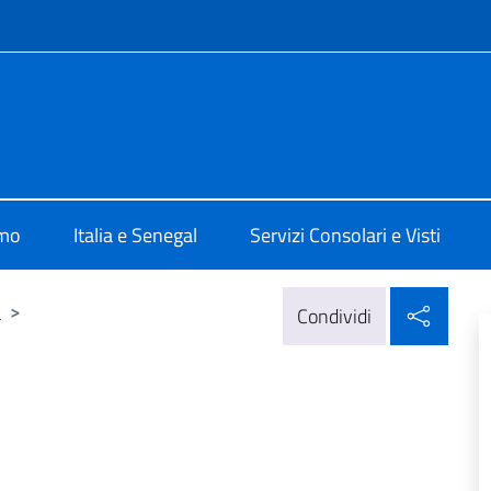
e menù
lia a Dakar
amo
Italia e Senegal
Servizi Consolari e Visti
Condi
e
>
Condividi