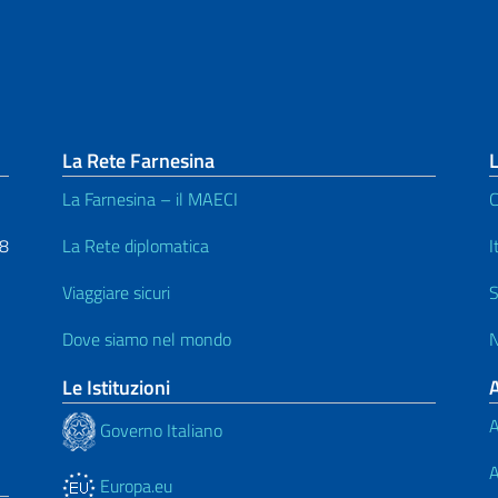
La Rete Farnesina
L
La Farnesina – il MAECI
C
48
La Rete diplomatica
I
Viaggiare sicuri
S
Dove siamo nel mondo
N
Le Istituzioni
A
Governo Italiano
A
Europa.eu