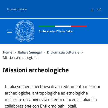
Salta al contenuto
IT
FR
Governo Italiano
Intestazione sito, social e menù
Ambasciata d'Italia Dakar
Sito Ufficiale dell'Ambasciata d'Italia a Daka
Home
>
Italia e Senegal
>
Diplomazia culturale
>
Missioni archeologiche
Missioni archeologiche
L’Italia sostiene nei Paesi di accreditamento missioni
archeologiche, antropologiche ed etnologiche
realizzate da Università e Centri di ricerca italiani in
collaborazione con Enti omologhi locali.