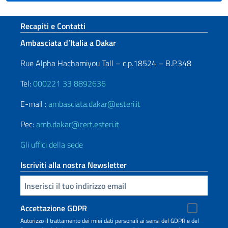
Sezione footer
Recapiti e Contatti
Ambasciata d’Italia a Dakar
Rue Alpha Hachamiyou Tall – c.p.18524 – B.P.348
Tel:
000221 33 8892636
E-mail :
ambasciata.dakar@esteri.it
Pec:
amb.dakar@cert.esteri.it
Gli uffici della sede
Iscriviti alla nostra Newsletter
Inserisci la tua email
Accettazione GDPR
Autorizzo il trattamento dei miei dati personali ai sensi del GDPR e del