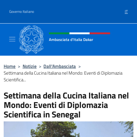
Salta al contenuto
IT
Governo Italiano
Intestazione sito, social e menù
Ambasciata d'Italia Dakar
Sito Ufficiale dell'Ambasciata d'Italia a Daka
Home
>
Notizie
>
Dall’Ambasciata
>
Settimana della Cucina Italiana nel Mondo: Eventi di Diplomazia
Scientifica...
Settimana della Cucina Italiana nel
Mondo: Eventi di Diplomazia
Scientifica in Senegal