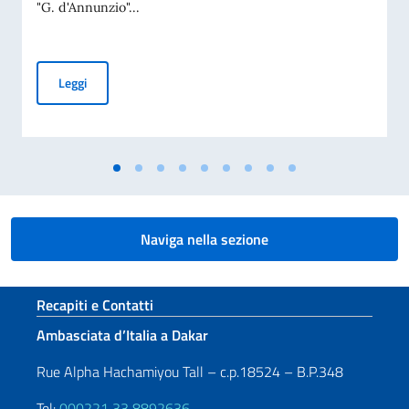
"G. d'Annunzio"...
L'Ambasciatore Tommasi riceve una delegazione universitar
Leggi
Naviga nella sezione
Sezione footer
Recapiti e Contatti
Ambasciata d’Italia a Dakar
Rue Alpha Hachamiyou Tall – c.p.18524 – B.P.348
Tel:
000221 33 8892636