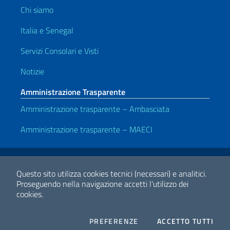
Chi siamo
Italia e Senegal
Servizi Consolari e Visti
Notizie
Amministrazione Trasparente
Amministrazione trasparente – Ambasciata
Amministrazione trasparente – MAECI
Link Utili
Note legali
Privacy e cookie policy
Dichiarazione di accessibilità
Questo sito utilizza cookies tecnici (necessari) e analitici.
Proseguendo nella navigazione accetti l'utilizzo dei
cookies.
2026 Copyright Ministero degli Affari Esteri e della Cooperazione
Internazionale
COOKIES
I CO
PREFERENZE
ACCETTO TUTTI