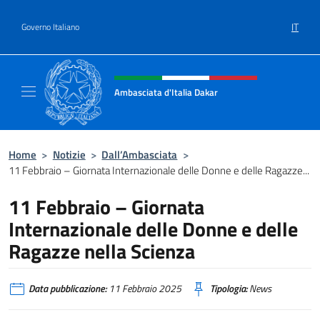
Salta al contenuto
IT
Governo Italiano
Intestazione sito, social e menù
Ambasciata d'Italia Dakar
Sito Ufficiale dell'Ambasciata d'Italia a Daka
Home
>
Notizie
>
Dall’Ambasciata
>
11 Febbraio – Giornata Internazionale delle Donne e delle Ragazze...
11 Febbraio – Giornata
Internazionale delle Donne e delle
Ragazze nella Scienza
Data pubblicazione:
11 Febbraio 2025
Tipologia:
News