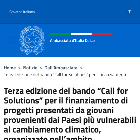
Salta al contenuto
IT
Governo Italiano
Intestazione sito, social e menù
Ambasciata d'Italia Dakar
Sito Ufficiale dell'Ambasciata d'Italia a Daka
Home
>
Notizie
>
Dall’Ambasciata
>
Terza edizione del bando “Call for Solutions” per il finanziamento...
Terza edizione del bando “Call for
Solutions” per il finanziamento di
progetti presentati da giovani
provenienti dai Paesi più vulnerabili
al cambiamento climatico,
organizzato nell’ambito