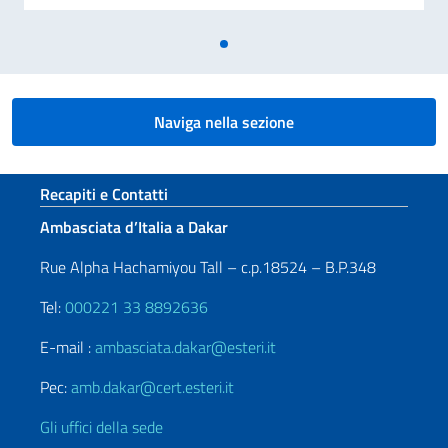
Naviga nella sezione
Sezione footer
Recapiti e Contatti
Ambasciata d’Italia a Dakar
Rue Alpha Hachamiyou Tall – c.p.18524 – B.P.348
Tel:
000221 33 8892636
E-mail :
ambasciata.dakar@esteri.it
Pec:
amb.dakar@cert.esteri.it
Gli uffici della sede