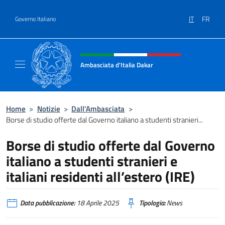
Salta al contenuto
IT
FR
Governo Italiano
Intestazione sito, social e menù
Ambasciata d'Italia Dakar
Sito Ufficiale dell'Ambasciata d'Italia a Daka
Home
>
Notizie
>
Dall’Ambasciata
>
Borse di studio offerte dal Governo italiano a studenti stranieri...
Borse di studio offerte dal Governo
italiano a studenti stranieri e
italiani residenti all’estero (IRE)
Data pubblicazione:
18 Aprile 2025
Tipologia:
News