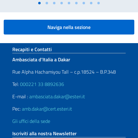
Naviga nella sezione
Sezione footer
Recapiti e Contatti
Ambasciata d’Italia a Dakar
Rue Alpha Hachamiyou Tall – c.p.18524 – B.P.348
Tel:
000221 33 8892636
E-mail :
ambasciata.dakar@esteri.it
Pec:
amb.dakar@cert.esteri.it
Gli uffici della sede
Iscriviti alla nostra Newsletter