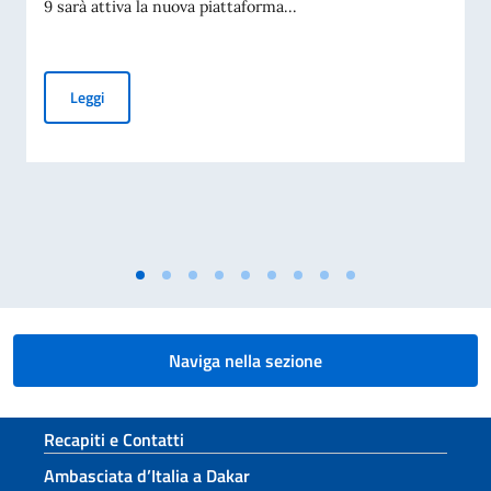
9 sarà attiva la nuova piattaforma...
Piattaforma per la prenotazione degli appuntamenti per i tit
Leggi
Naviga nella sezione
Sezione footer
Recapiti e Contatti
Ambasciata d’Italia a Dakar