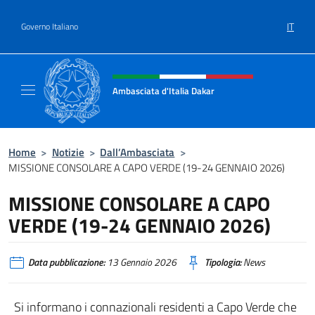
Salta al contenuto
IT
Governo Italiano
Intestazione sito, social e menù
Ambasciata d'Italia Dakar
Sito Ufficiale dell'Ambasciata d'Italia a Daka
Home
>
Notizie
>
Dall’Ambasciata
>
MISSIONE CONSOLARE A CAPO VERDE (19-24 GENNAIO 2026)
MISSIONE CONSOLARE A CAPO
VERDE (19-24 GENNAIO 2026)
Data pubblicazione:
13 Gennaio 2026
Tipologia:
News
Si informano i connazionali residenti a Capo Verde che