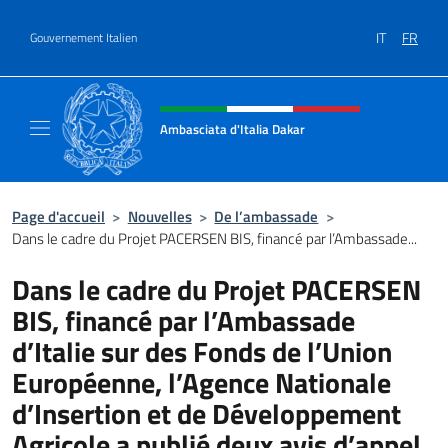
Aller au contenu
IT
FR
Gouvernement Italien
Site Web, social et en-tête de m
Ambasciata d'Italia Dakar
Sito Ufficiale dell'Ambasciata d'Italia a Daka
Page d'accueil
>
Nouvelles
>
De l’ambassade
>
Dans le cadre du Projet PACERSEN BIS, financé par l’Ambassade...
Dans le cadre du Projet PACERSEN
BIS, financé par l’Ambassade
d’Italie sur des Fonds de l’Union
Européenne, l’Agence Nationale
d’Insertion et de Développement
Agricole a publié deux avis d’appel