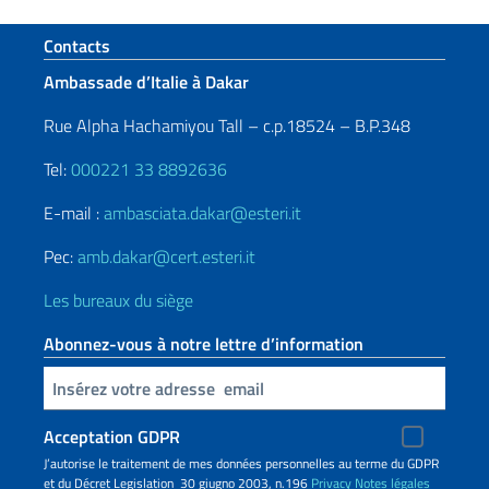
Section de pied de page
Contacts
Ambassade d’Italie à Dakar
Rue Alpha Hachamiyou Tall – c.p.18524 – B.P.348
Tel:
000221 33 8892636
E-mail :
ambasciata.dakar@esteri.it
Pec:
amb.dakar@cert.esteri.it
Les bureaux du siège
Abonnez-vous à notre lettre d’information
Insert your email
Acceptation GDPR
J’autorise le traitement de mes données personnelles au terme du GDPR
et du Décret Legislation 30 giugno 2003, n.196
Privacy
Notes légales