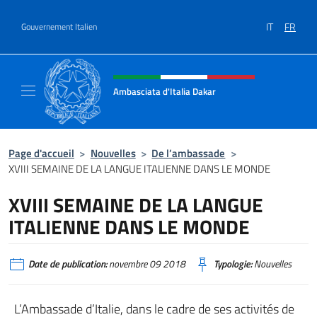
Aller au contenu
IT
FR
Gouvernement Italien
Site Web, social et en-tête de m
Ambasciata d'Italia Dakar
Sito Ufficiale dell'Ambasciata d'Italia a Daka
Page d'accueil
>
Nouvelles
>
De l’ambassade
>
XVIII SEMAINE DE LA LANGUE ITALIENNE DANS LE MONDE
XVIII SEMAINE DE LA LANGUE
ITALIENNE DANS LE MONDE
Date de publication:
novembre 09 2018
Typologie:
Nouvelles
L’Ambassade d’Italie, dans le cadre de ses activités de