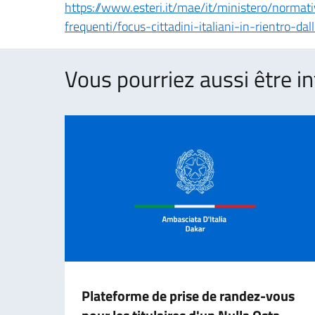
https://www.esteri.it/mae/it/ministero/norma
frequenti/focus-cittadini-italiani-in-rientro-dal
Vous pourriez aussi être in
Plateforme de prise de randez-vous