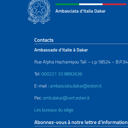
Ambasciata d'Italia Dakar
Section de pied de 
Contacts
Ambassade d’Italie à Dakar
Rue Alpha Hachamiyou Tall – c.p.18524 – B.P.3
Tel:
000221 33 8892636
E-mail :
ambasciata.dakar@esteri.it
Pec:
amb.dakar@cert.esteri.it
Les bureaux du siège
Abonnez-vous à notre lettre d’information