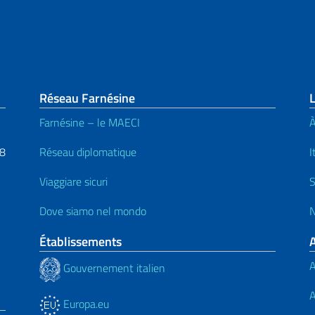
page
Réseau Farnésine
L
Farnésine – le MAECI
À
48
Réseau diplomatique
I
Viaggiare sicuri
S
Dove siamo nel mondo
N
Établissements
A
Gouvernement italien
A
Europa.eu