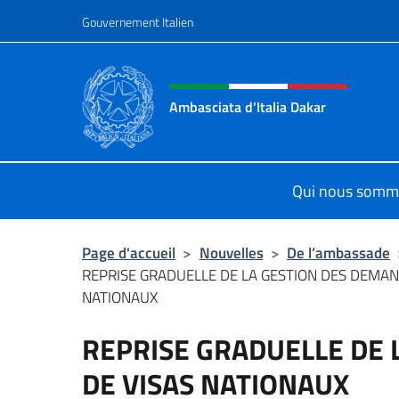
Aller au contenu
Gouvernement Italien
Site Web, social et en-tê
Ambasciata d'Italia Dakar
Sito Ufficiale dell'Ambasciata d'Ita
Qui nous somm
Page d'accueil
>
Nouvelles
>
De l’ambassade
REPRISE GRADUELLE DE LA GESTION DES DEMAN
NATIONAUX
REPRISE GRADUELLE DE 
DE VISAS NATIONAUX