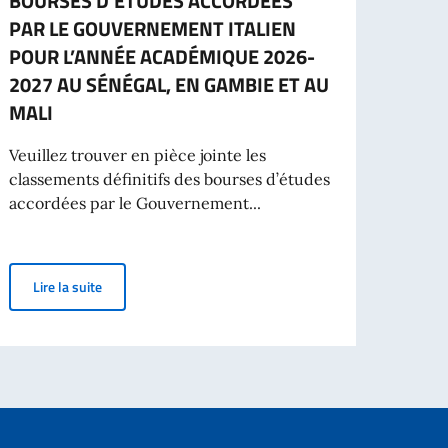
BOURSES D’ÉTUDES ACCORDÉES
GLOB
PAR LE GOUVERNEMENT ITALIEN
ART
POUR L’ANNÉE ACADÉMIQUE 2026-
DU T
2027 AU SÉNÉGAL, EN GAMBIE ET AU
Le Mi
MALI
la Co
annon
Veuillez trouver en pièce jointe les
classements définitifs des bourses d’études
accordées par le Gouvernement...
versitaire italo-franco-sénégalaise dans le cadre d'un projet Erasmus+ con
Lir
CLASSEMENT DÉFINITIF DES BOURSES D’ÉTUDES ACCOR
Lire la suite