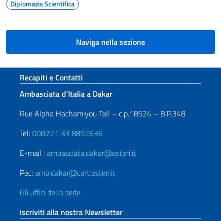
Diplomazia Scientifica
Naviga nella sezione
Sezione footer
Recapiti e Contatti
Ambasciata d’Italia a Dakar
Rue Alpha Hachamiyou Tall – c.p.18524 – B.P.348
Tel:
000221 33 8892636
E-mail :
ambasciata.dakar@esteri.it
Pec:
amb.dakar@cert.esteri.it
Gli uffici della sede
Iscriviti alla nostra Newsletter