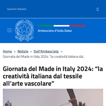
Salta al contenuto
IT
Governo Italiano
Intestazione sito, social e menù
Ambasciata d'Italia Dakar
Sito Ufficiale dell'Ambasciata d'Italia a Daka
Home
>
Notizie
>
Dall’Ambasciata
>
Giornata del Made in Italy 2024: “la creatività italiana dal...
Giornata del Made in Italy 2024: “la
creatività italiana dal tessile
all’arte vascolare”