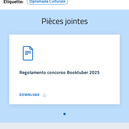
Étiquette:
Diplomazia Culturale
Pièces jointes
Regolamento concorso Booktuber 2025
DOWNLOAD
REGOLAMENTO CONCORSO BOOKTUBER 2025