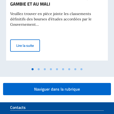
GAMBIE ET AU MALI
Veuillez trouver en pièce jointe les classements
définitifs des bourses d’études accordées par le
Gouvernement...
CLASSEMENT DÉFINITIF DES BOURSES D’ÉTUDES A
Lire la suite
Naviguer dans la rubrique
Section de pied de page
Contacts