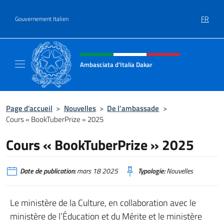
Aller au contenu
FR
Gouvernement Italien
Site Web, social et en-tête de m
Ambasciata d'Italia Dakar
Sito Ufficiale dell'Ambasciata d'Italia a Daka
Page d'accueil
>
Nouvelles
>
De l’ambassade
>
Cours « BookTuberPrize » 2025
Cours « BookTuberPrize » 2025
Date de publication:
mars 18 2025
Typologie:
Nouvelles
Le ministère de la Culture, en collaboration avec le
ministère de l’Éducation et du Mérite et le ministère