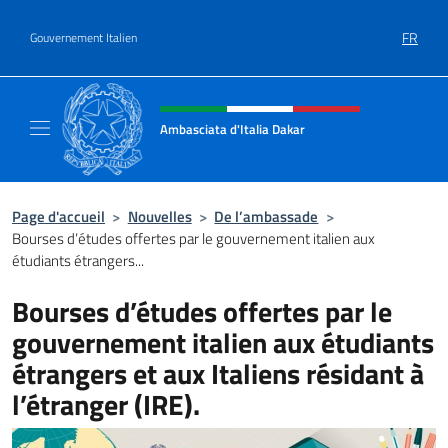
Aller au contenu
FR
Gouvernement Italien
Site Web, social et en-tête de m
Ambasciata d'Italia Dakar
Sito Ufficiale dell'Ambasciata d'Italia a Daka
Page d'accueil
>
Nouvelles
>
De l’ambassade
>
Bourses d’études offertes par le gouvernement italien aux
étudiants étrangers...
Bourses d’études offertes par le
gouvernement italien aux étudiants
étrangers et aux Italiens résidant à
l’étranger (IRE).