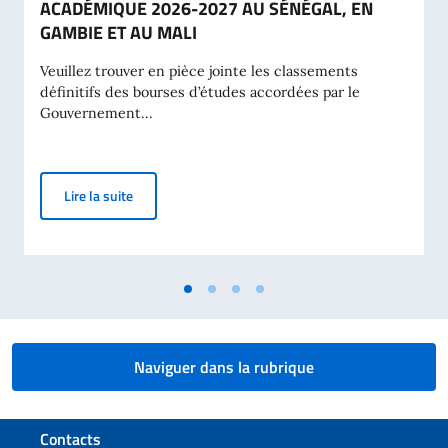
ACADÉMIQUE 2026-2027 AU SÉNÉGAL, EN
GAMBIE ET AU MALI
Veuillez trouver en pièce jointe les classements
définitifs des bourses d’études accordées par le
Gouvernement...
CLASSEMENT DÉFINITIF DES BOURSES D’ÉTUDES A
Lire la suite
Naviguer dans la rubrique
Section de pied de page
Contacts