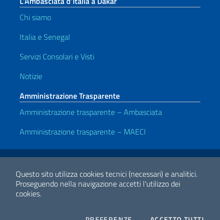
L’Ambasciata d’Italia a Dakar
Chi siamo
Italia e Senegal
Servizi Consolari e Visti
Notizie
Amministrazione Trasparente
Amministrazione trasparente – Ambasciata
Amministrazione trasparente – MAECI
Link Utili
Note legali
Privacy e cookie policy
Dichiarazione di accessibilità
Questo sito utilizza cookies tecnici (necessari) e analitici.
Proseguendo nella navigazione accetti l'utilizzo dei
cookies.
2026 Copyright Ministero degli Affari Esteri e della Cooperazione
Internazionale
COOKIES
I CO
PREFERENZE
ACCETTO TUTTI