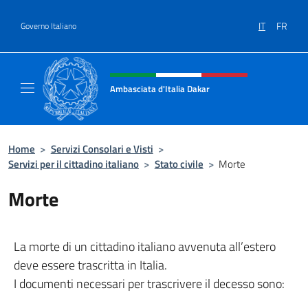
Salta al contenuto
IT
FR
Governo Italiano
Intestazione sito, social e menù
Ambasciata d'Italia Dakar
Sito Ufficiale dell'Ambasciata d'Italia a Daka
Home
>
Servizi Consolari e Visti
>
Servizi per il cittadino italiano
>
Stato civile
>
Morte
Morte
La morte di un cittadino italiano avvenuta all’estero
deve essere trascritta in Italia.
I documenti necessari per trascrivere il decesso sono: