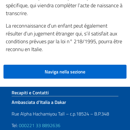
spécifique, qui viendra compléter l’acte de naissance à
transcrire.
La reconnaissance d’un enfant peut également
résulter d’un jugement étranger qui, s’il satisfait aux
conditions prévues par la loi n° 218/1995, pourra être
reconnu en Italie.
Naviga nella sezione
Sezione footer
Recapiti e Contatti
Ambasciata d’Italia a Dakar
Rue Alpha Hachamiyou Tall – c.p.18524 – B.P.348
Tel:
000221 33 8892636