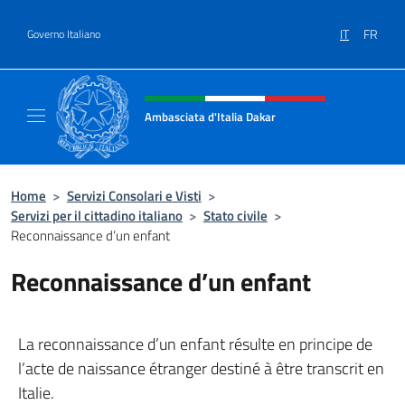
Salta al contenuto
IT
FR
Governo Italiano
Intestazione sito, social e menù
Ambasciata d'Italia Dakar
Sito Ufficiale dell'Ambasciata d'Italia a Daka
Home
>
Servizi Consolari e Visti
>
Servizi per il cittadino italiano
>
Stato civile
>
Reconnaissance d’un enfant
Reconnaissance d’un enfant
La reconnaissance d’un enfant résulte en principe de
l’acte de naissance étranger destiné à être transcrit en
Italie.