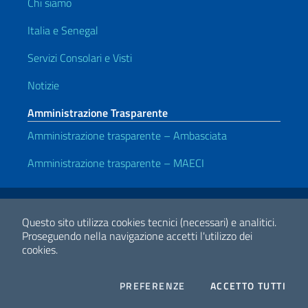
Chi siamo
Italia e Senegal
Servizi Consolari e Visti
Notizie
Amministrazione Trasparente
Amministrazione trasparente – Ambasciata
Amministrazione trasparente – MAECI
Link Utili
Note legali
Privacy e cookie policy
Dichiarazione di accessibilità
Questo sito utilizza cookies tecnici (necessari) e analitici.
Proseguendo nella navigazione accetti l'utilizzo dei
cookies.
2026 Copyright Ministero degli Affari Esteri e della Cooperazione
Internazionale
COOKIES
I CO
PREFERENZE
ACCETTO TUTTI
Facebook
Twitter
Whatsapp